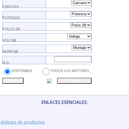
CARCASA
POTENCIA
POLOS (#)
VOLTAJE
MONTAJE
N.O.
DISPONIBLE
TODOS LOS MOTORES
REINICIO
FILTRAR
ENLACES ESENCIALES:
Catálogo de productos