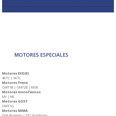
HOME
»
MOTORES ELÉCTRICOS
»
MOTORES ESPECIALES
MOTORES ESPECIALES
Motores EXD(E)
4KTC | 5KTC
Motores freno
OMT1B | OMT2B | MSB
Motores monofásicos
MY | ML
Motores GOST
OMT1G
Motores NEMA
TXA Aluminio | TXC Fundición